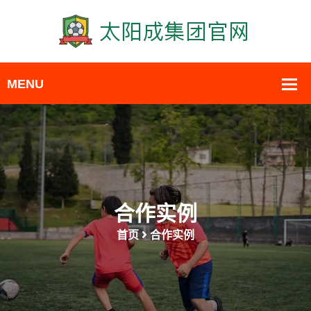
合作实例
首页
合作实例