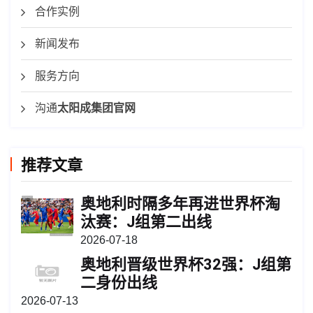
合作实例
新闻发布
服务方向
沟通
太阳成集团官网
推荐文章
奥地利时隔多年再进世界杯淘
汰赛：J组第二出线
2026-07-18
奥地利晋级世界杯32强：J组第
二身份出线
2026-07-13