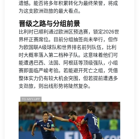
遗憾。能否将多年积累转化为最终荣誉，将成
为这支欧洲劲旅的最大看点。
晋级之路与分组前景
比利时已顺利通过欧洲区预选赛，锁定2026世
界杯正赛席位。目前分组抽签尚未举行，但作
为欧国联A级球队和世界排名前列队伍，比利
时大概率落入第二档种子队。这意味着他们可
能遭遇巴西、法国、阿根廷等顶级强队，小组
赛即面临严峻考验。若能避开死亡之组，凭借
整体实力仍有较大机会突围，但若提前遭遇多
支劲旅，则出线形势将陡然复杂。