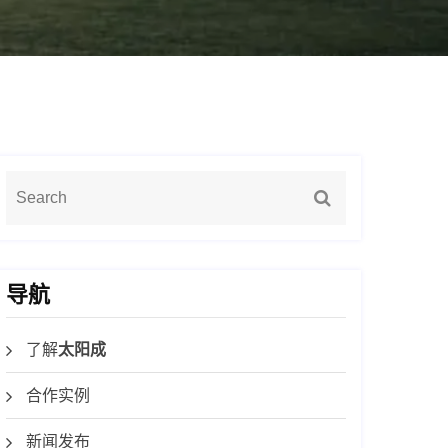
导航
了解
太阳成
合作实例
新闻发布