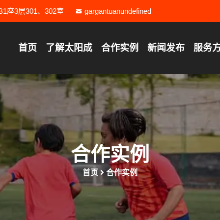
座3层301、302室
gargantuanundefined
首页
了解
太阳成
合作实例
新闻发布
服务
合作实例
首页
合作实例