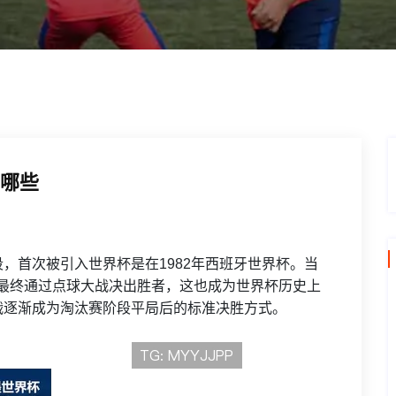
有哪些
，首次被引入世界杯是在1982年西班牙世界杯。当
，最终通过点球大战决出胜者，这也成为世界杯历史上
战逐渐成为淘汰赛阶段平局后的标准决胜方式。