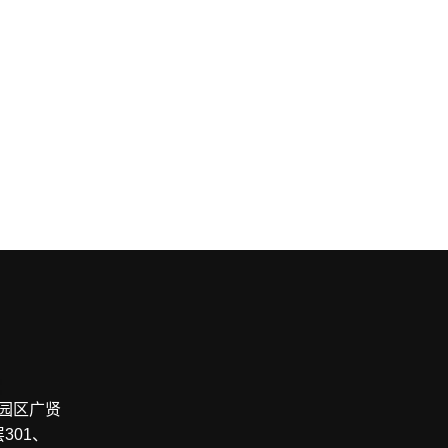
园区广贤
301、