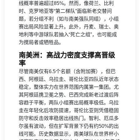
线概率普遍超过85%。然而，像荷兰、比利
时、克罗地亚等“第二梯队”面临新老交替问
题，若分组不利（如与南美强队同组），小组
赛出局风险显著上升。此外，丹麦、瑞士、奥
地利等中游球队若抽入“死亡之组”，也可能成
为搅局者或牺牲品。
南美洲：高战力密度支撑高晋级
率
尽管南美仅有6.5个名额（含附加赛），但巴
西、阿根廷、乌拉圭、哥伦比亚四队近年状态
稳定，整体实力在世界范围内属第一集团。尤
其阿根廷携卫冕之势、巴西完成新老过渡后阵
容趋于平衡，两队小组赛出局概率极低。乌拉
圭在年轻化后攻防提速，哥伦比亚则凭借稳固
防守和反击效率稳居出线热门。智利、厄瓜多
尔虽有波动，但在扩军背景下仍有约50%的出
线可能。历史数据显示，南美球队在世界杯小