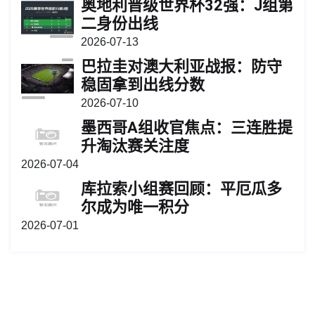
奥地利晋级世界杯32强：J组第
二身份出线
2026-07-13
巴拉圭对澳大利亚战报：防守
稳固拿到出线分数
2026-07-10
墨西哥A组收官焦点：三连胜提
升淘汰赛关注度
2026-07-04
库拉索小组赛回顾：平厄瓜多
尔成为唯一积分
2026-07-01