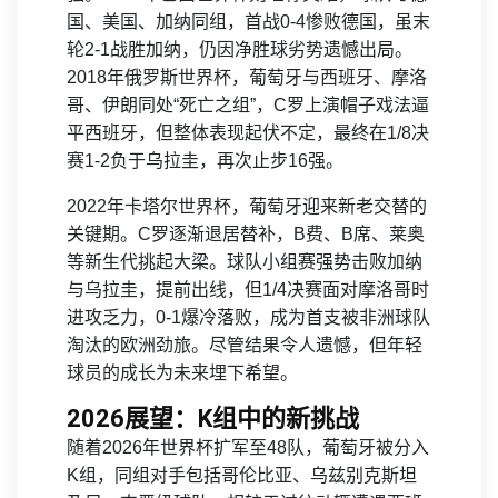
国、美国、加纳同组，首战0-4惨败德国，虽末
轮2-1战胜加纳，仍因净胜球劣势遗憾出局。
2018年俄罗斯世界杯，葡萄牙与西班牙、摩洛
哥、伊朗同处“死亡之组”，C罗上演帽子戏法逼
平西班牙，但整体表现起伏不定，最终在1/8决
赛1-2负于乌拉圭，再次止步16强。
2022年卡塔尔世界杯，葡萄牙迎来新老交替的
关键期。C罗逐渐退居替补，B费、B席、莱奥
等新生代挑起大梁。球队小组赛强势击败加纳
与乌拉圭，提前出线，但1/4决赛面对摩洛哥时
进攻乏力，0-1爆冷落败，成为首支被非洲球队
淘汰的欧洲劲旅。尽管结果令人遗憾，但年轻
球员的成长为未来埋下希望。
2026展望：K组中的新挑战
随着2026年世界杯扩军至48队，葡萄牙被分入
K组，同组对手包括哥伦比亚、乌兹别克斯坦