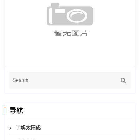
导航
了解
太阳成