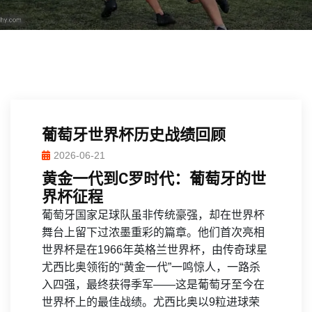
葡萄牙世界杯历史战绩回顾
2026-06-21
黄金一代到C罗时代：葡萄牙的世
界杯征程
葡萄牙国家足球队虽非传统豪强，却在世界杯
舞台上留下过浓墨重彩的篇章。他们首次亮相
世界杯是在1966年英格兰世界杯，由传奇球星
尤西比奥领衔的“黄金一代”一鸣惊人，一路杀
入四强，最终获得季军——这是葡萄牙至今在
世界杯上的最佳战绩。尤西比奥以9粒进球荣