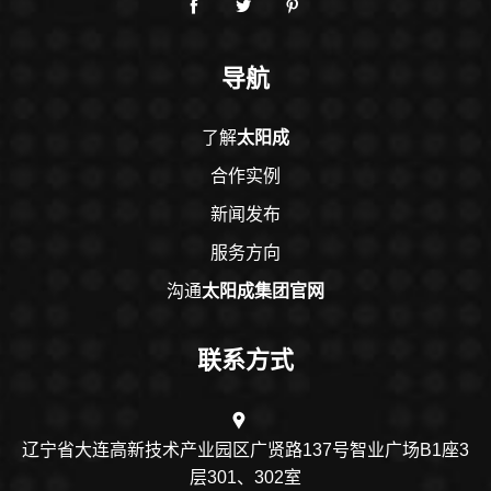
导航
了解
太阳成
合作实例
新闻发布
服务方向
沟通
太阳成集团官网
联系方式
辽宁省大连高新技术产业园区广贤路137号智业广场B1座3
层301、302室