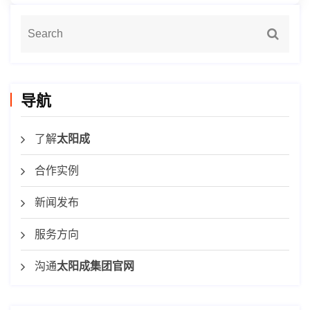
导航
了解
太阳成
合作实例
新闻发布
服务方向
沟通
太阳成集团官网