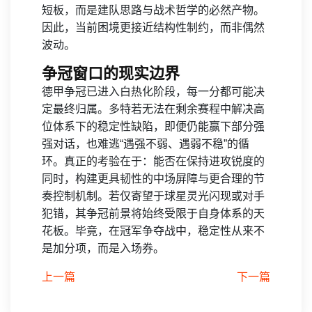
短板，而是建队思路与战术哲学的必然产物。
因此，当前困境更接近结构性制约，而非偶然
波动。
争冠窗口的现实边界
德甲争冠已进入白热化阶段，每一分都可能决
定最终归属。多特若无法在剩余赛程中解决高
位体系下的稳定性缺陷，即便仍能赢下部分强
强对话，也难逃“遇强不弱、遇弱不稳”的循
环。真正的考验在于：能否在保持进攻锐度的
同时，构建更具韧性的中场屏障与更合理的节
奏控制机制。若仅寄望于球星灵光闪现或对手
犯错，其争冠前景将始终受限于自身体系的天
花板。毕竟，在冠军争夺战中，稳定性从来不
是加分项，而是入场券。
上一篇
下一篇