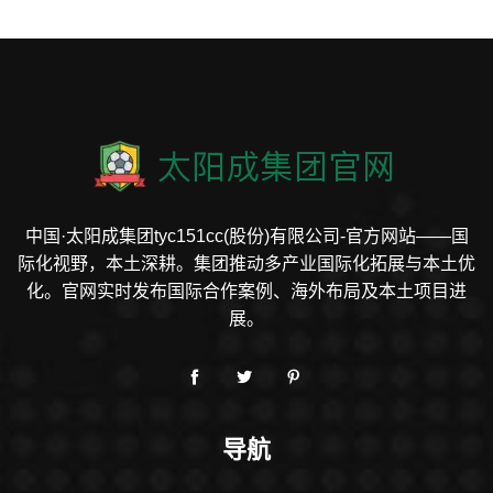
中国·太阳成集团tyc151cc(股份)有限公司-官方网站——国
际化视野，本土深耕。集团推动多产业国际化拓展与本土优
化。官网实时发布国际合作案例、海外布局及本土项目进
展。
导航