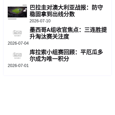
巴拉圭对澳大利亚战报：防守
稳固拿到出线分数
2026-07-10
墨西哥A组收官焦点：三连胜提
升淘汰赛关注度
2026-07-04
库拉索小组赛回顾：平厄瓜多
尔成为唯一积分
2026-07-01