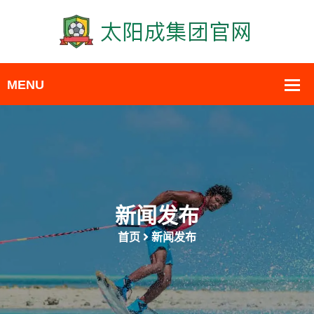
新闻发布
首页
新闻发布